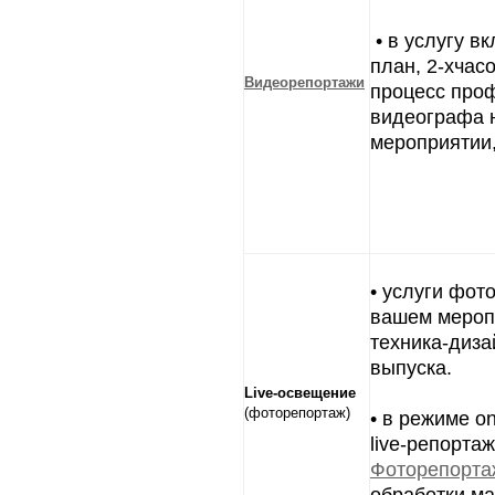
• в услугу в
план, 2-хчас
Видеорепортажи
процесс про
видеографа 
мероприятии,
• услуги фот
вашем мероп
техника-диза
выпуска.
Live-освещение
(фоторепортаж)
• в режиме on
live-репорта
Фоторепорта