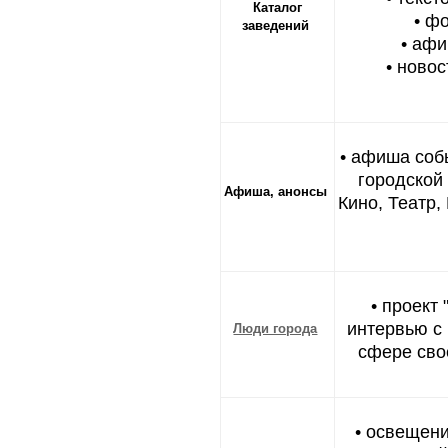
Каталог
• ф
заведений
• афи
• ново
• афиша соб
городской
Афиша, анонсы
Кино, Театр,
• проект
интервью с
Люди города
сфере сво
• освещени