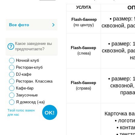
О
УСЛУГА
• размер:
Flash-баннер
Все фото
(по центру)
сквозной, ра
• размер: 
Какое заведение вы
Flash-баннер
предпочитаете?
сквозной, р
(слева)
н
Ночной клуб
Ресторан-клуб
DJ-кафе
• размер: 
Ресторан. Классика
Flash-баннер
сквозной
Кафе-бар
(справа)
права
Закусочные
Я домосед (-ка)
Твой голос важен
OK!
Карточка в
для нас
• логот
• конт
• текст