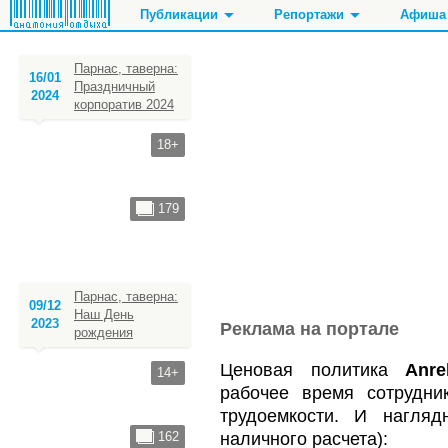
Публикации
Репортажи
Афиша
Парнас, таверна:
16/01
Праздничный
2024
корпоратив 2024
Рестораны, кафе
Танцы, фитнес, спорт
Ночные клубы
Кинотеатры
Чайные, кофейни
Стоматолог
Бары, пабы, кара
Кинозалы
18+
Стриптиз, джентл
179
Парнас, таверна:
09/12
Наш День
2023
Реклама на портале
рождения
Ценовая политика
Anre
14+
рабочее время сотрудн
трудоемкости. И нагля
162
наличного расчета):