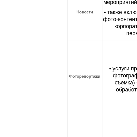
мероприятий
• также вкл
Новости
фото-контент
корпора
пер
• услуги 
фотогра
Фоторепортажи
съемка)
обработ