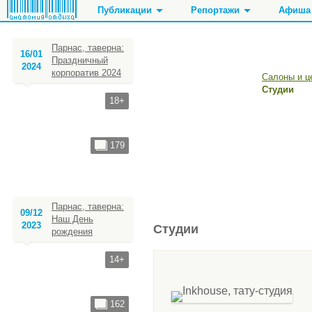
Публикации
Репортажи
Афиша
Парнас, таверна:
16/01
Праздничный
2024
корпоратив 2024
Рестораны, кафе
Танцы, фитнес, спорт
Ночные клубы
Кинотеатры
Салоны и ц
Чайные, кофейни
Стоматолог
Бары, пабы, кара
Кинозалы
Студии
18+
Стриптиз, джентл
179
Парнас, таверна:
09/12
Наш День
2023
Студии
рождения
14+
162