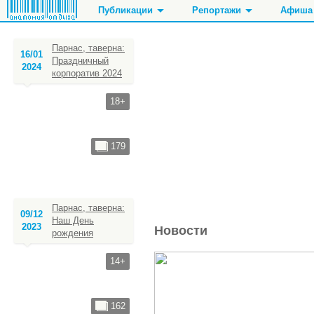
Публикации
Репортажи
Афиша
Парнас, таверна:
16/01
Праздничный
2024
корпоратив 2024
Рестораны, кафе
Танцы, фитнес, спорт
Ночные клубы
Кинотеатры
Чайные, кофейни
Стоматолог
Бары, пабы, кара
Кинозалы
18+
Стриптиз, джентл
179
Парнас, таверна:
09/12
Наш День
2023
Новости
рождения
14+
162