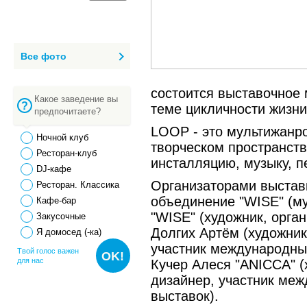
Все фото
состоится выставочное
Какое заведение вы
теме цикличности жизни
предпочитаете?
LOOP - это мультижанр
Ночной клуб
творческом пространств
Ресторан-клуб
инсталляцию, музыку, п
DJ-кафе
Организаторами выстав
Ресторан. Классика
объединение "WISE" (му
Кафе-бар
"WISE" (художник, орга
Закусочные
Долгих Артём (художник
Я домосед (-ка)
участник международных
Твой голос важен
OK!
для нас
Кучер Алеся "ANICCA" 
дизайнер, участник меж
выставок).