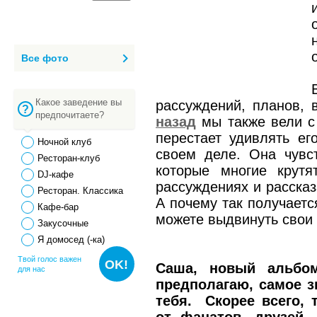
Все фото
Какое заведение вы
рассуждений, планов,
предпочитаете?
назад
мы также вели с 
перестает удивлять ег
Ночной клуб
своем деле. Она чувст
Ресторан-клуб
которые многие крут
DJ-кафе
рассуждениях и рассказ
Ресторан. Классика
А почему так получаетс
Кафе-бар
можете выдвинуть свои 
Закусочные
Я домосед (-ка)
Твой голос важен
OK!
Саша, новый альбом
для нас
предполагаю, самое з
тебя. Скорее всего,