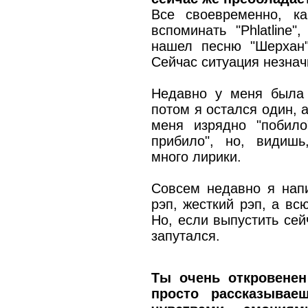
Все своевременно, к
вспоминать "Phlatline
нашел песню "Шeрхан"
Сейчас ситуация незнач
Недавно у меня была 
потом я остался один, а
меня изрядно "побил
прибило", но, видишь,
много лирики.
Совсем недавно я напи
рэп, жесткий рэп, а вс
Но, если выпустить сейч
запутался.
Ты очень откровенен
просто рассказыва