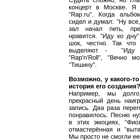
Судить сложно, но гл
концерт в Москве. Я 
"Rap.ru". Когда альбо
сидел и думал: "Ну все
зал начал петь, пр
нравится. "Иду ко дну
шок, честно. Так что
выделяют - "Иду ко
"Rap’n’Roll", "Вечно
"Тишину".
Возможно, у какого-то
история его создания
Например, мы долго
прекрасный день наи
запись. Два раза пере
понравилось. Песню ну
в этих эмоциях, "Фио
отмастерённая и "выт
Мы просто не смогли ее