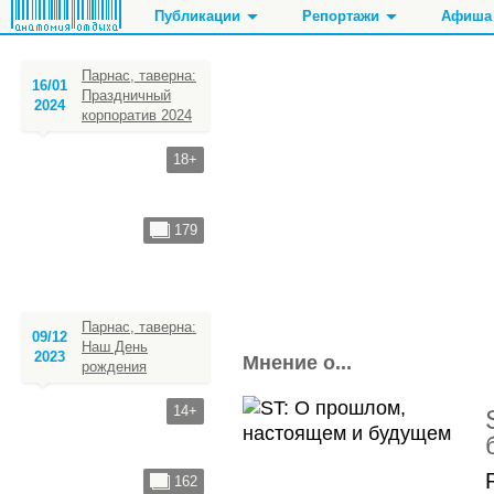
Публикации
Репортажи
Афиша
Парнас, таверна:
16/01
Праздничный
2024
корпоратив 2024
Рестораны, кафе
Танцы, фитнес, спорт
Ночные клубы
Кинотеатры
Чайные, кофейни
Стоматолог
Бары, пабы, кара
Кинозалы
18+
Стриптиз, джентл
179
Парнас, таверна:
09/12
Наш День
2023
Мнение о...
рождения
14+
162