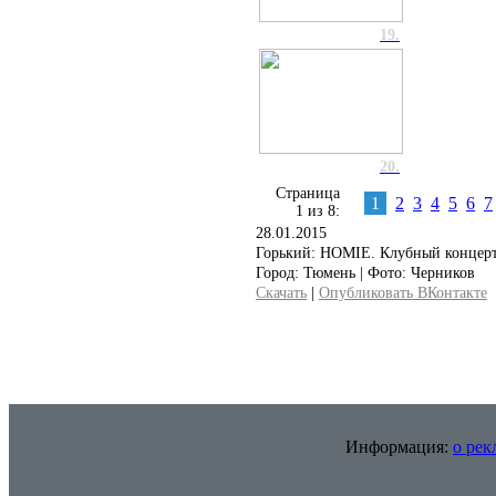
19.
20.
Страница
1
2
3
4
5
6
7
1 из 8:
28.01.2015
Горький: HOMIE. Клубный концерт
Город: Тюмень | Фото: Черников
Скачать
|
Опубликовать ВКонтакте
Информация:
о рек