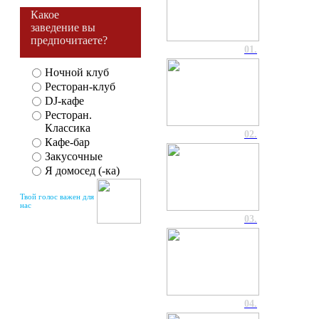
Какое
заведение вы
предпочитаете?
01.
Ночной клуб
Ресторан-клуб
DJ-кафе
Ресторан.
Классика
02.
Кафе-бар
Закусочные
Я домосед (-ка)
Твой голос важен для
нас
03.
04.