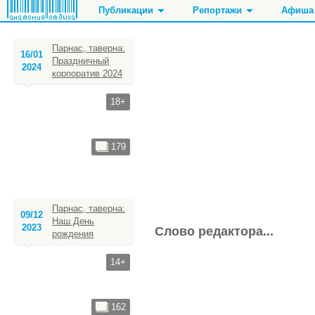
Публикации
Репортажи
Афиша
Парнас, таверна:
16/01
Праздничный
2024
корпоратив 2024
Рестораны, кафе
Танцы, фитнес, спорт
Ночные клубы
Кинотеатры
Чайные, кофейни
Стоматолог
Бары, пабы, кара
Кинозалы
18+
Стриптиз, джентл
179
Парнас, таверна:
09/12
Наш День
2023
Слово редактора...
рождения
14+
162