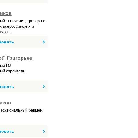
иков
й теннисист, тренер по
к всероссийских и
урн...
вовать
ot" Григорьев
ый DJ.
ый строитель
вовать
аков
фессиональный бармен,
вовать