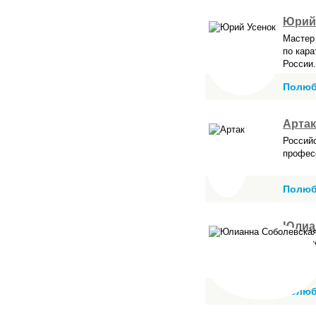
Юрий
Мастер
по кар
России.
Полюб
Артак
Российс
профес
Полюб
Юлиа
Визажис
наращив
любой с
Полюб