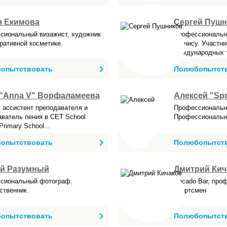
я Екимова
Сергей Пушн
сиональный визажист, художник
Профессиональны
ративной косметике.
теннису. Участни
международных т
сь у мастер...
опытствовать
Полюбопытст
"Anna V" Ворфаламеева
Алексей "Sp
 ассистент преподавателя и
Профессиональн
аватель пения в CET School
Профессиональн
 Primary School...
опытствовать
Полюбопытст
ей Разумный
Дмитрий Кич
сиональный фотограф.
Pecado Bar, про
ственник.
спортсмен
опытствовать
Полюбопытст