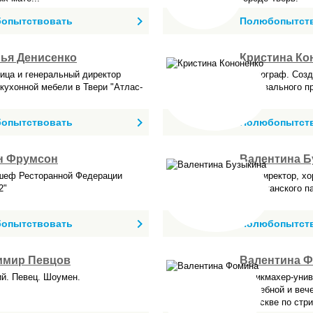
опытствовать
Полюбопытст
ья Денисенко
Кристина Ко
ица и генеральный директор
Хореограф. Созд
кухонной мебели в Твери "Атлас-
танцевального п
опытствовать
Полюбопытст
н Фрумсон
Валентина Б
шеф Ресторанной Федерации
Арт-директор, х
2"
американского п
опытствовать
Полюбопытст
имир Певцов
Валентина 
й. Певец. Шоумен.
Парикмахер-унив
свадебной и веч
в Москве по стри