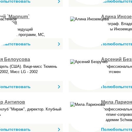
опытствовать
Полюбопытст
ий `Magnum`
Алина Иноз
стенков
Фотограф. Владе
Алины Иноземце
, артист, ведущий
кательных программ, МС,
т, стрип-шоу, художник граффи...
опытствовать
Полюбопытст
я Белоусова
Арсений Без
дель (США). Вице-мисс Тюмень
Профессиональны
2002, Мисс LG - 2002
Спортсмен
опытствовать
Полюбопытст
ор Антипов
Мила Ларио
клуб "Мираж", директор. Клубный
Профессиональны
ь
Шоппинг-сопрово
Академии Schwar
опытствовать
Полюбопытст