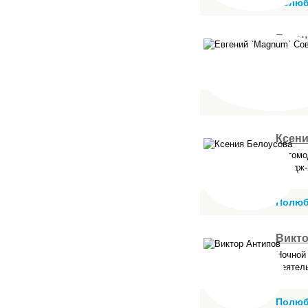
Полюб
Евген
Сова
Шоумен
развле
вокалис
Полюб
Ксени
Фотомо
Имидж-
Полюб
Викт
Ночной 
деятел
Полюб