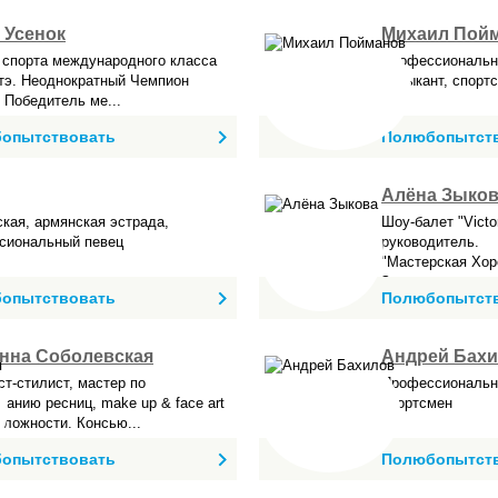
 Усенок
Михаил Пой
 спорта международного класса
Профессиональны
атэ. Неоднократный Чемпион
музыкант, спорт
 Победитель ме...
опытствовать
Полюбопытст
Алёна Зыко
кая, армянская эстрада,
Шоу-балет "Viсt
сиональный певец
руководитель.
"Мастерская Хо
Зыков...
опытствовать
Полюбопытст
нна Соболевская
Андрей Бах
т-стилист, мастер по
Профессиональны
анию ресниц, make up & face art
спортсмен
ложности. Консью...
опытствовать
Полюбопытст