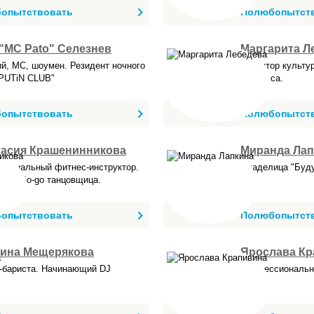
опытствовать
Полюбопытст
"MC Pato" Селезнев
Маргарита Л
й, МС, шоумен. Резидент ночного
Редактор культу
"PUTiN CLUB"
Поэтесса.
опытствовать
Полюбопытст
тасия Крашенинникова
Миранда Лап
сиональный фитнес-инструктор.
Владелица "Буд
раф. Go-go танцовщица.
ст.
опытствовать
Полюбопытст
тина Мещерякова
Ярослава Кр
-бариста. Начинающий DJ
Профессиональн
кошек