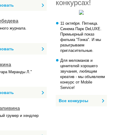
конкурсах!
вовать
ебедева
11 октября. Пятница.
рного журнала.
Синема Парк DeLUXE.
Премьерный показ
фильма "Гонка". И мы
разыгрываем
вовать
пригласительные.
Для меломанов и
кина
ценителей хорошего
звучания, любящим
уара Миранды Л."
креатив - мы объявлеям
конкурс от Mobile
Service!
вовать
Все конкурсы
апивина
ый грумер и хендлер