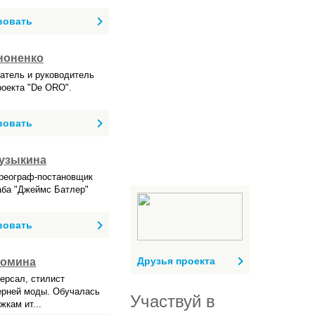
вовать
ноненко
атель и руководитель
роекта "De ORO".
вовать
узыкина
ореограф-постановщик
аба "Джеймс Батлер"
вовать
Друзья проекта
Фомина
ерсал, стилист
ерней моды. Обучалась
Участвуй в
жкам ит...