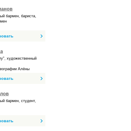
манов
й бармен, бариста,
смен
вовать
ва
ory", художественный
реографии Алёны
вовать
илов
й бармен, студент,
вовать