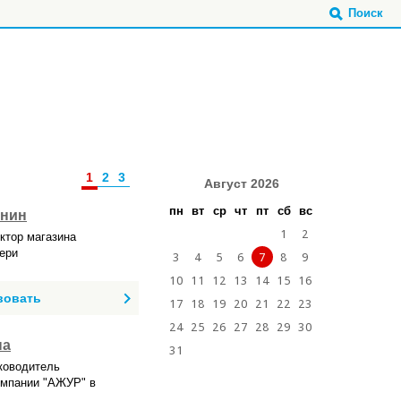
Поиск
1
2
3
Август 2026
пн
вт
ср
чт
пт
сб
вс
янин
1
2
ктор магазина
вери
3
4
5
6
7
8
9
10
11
12
13
14
15
16
вовать
17
18
19
20
21
22
23
24
25
26
27
28
29
30
на
31
ководитель
омпании "АЖУР" в