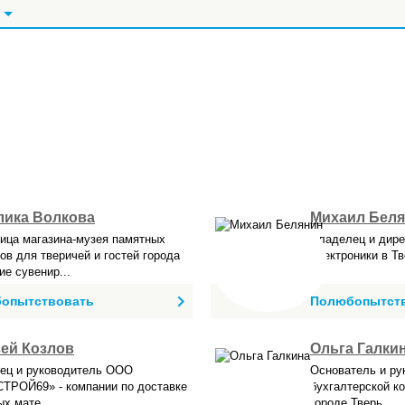
Салоны и центры
Театры, музеи, цирк
Базы отдыха
Шоппинг, магазины
Студии
Концертные залы
Туризм
Услуги, товары
лика Волкова
Михаил Бел
ица магазина-музея памятных
Владелец и дире
ов для тверичей и гостей города
электроники в Т
ие сувенир...
опытствовать
Полюбопытст
ей Козлов
Ольга Галки
ец и руководитель ООО
Основатель и ру
ТРОЙ69» - компании по доставке
бухгалтерской к
х мате...
городе Тверь.