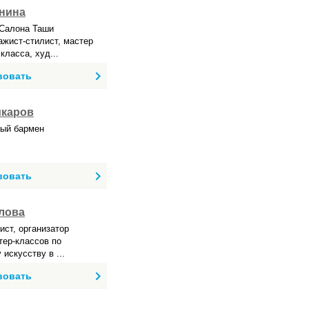
нина
 Салона Таши
ажист-стилист, мастер
ласса, худ...
вовать
икаров
ый бармен
вовать
лова
ист, организатор
тер-классов по
искусству в ...
вовать