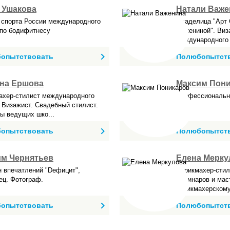
 Ушакова
Натали Важе
 спорта России международного
Владелица "Арт
 по бодифитнесу
Важениной". Виз
международного к
ная чемпионка ...
опытствовать
Полюбопытст
яна Ершова
Максим Пон
ахер-стилист международного
Профессиональн
 Визажист. Свадебный стилист.
ы ведущих шко...
опытствовать
Полюбопытст
им Чернятьев
Елена Мерку
н впечатлений "Dефицит",
Парикмахер-стил
ец. Фотограф.
семинаров и мас
парикмахерскому 
опытствовать
Полюбопытст