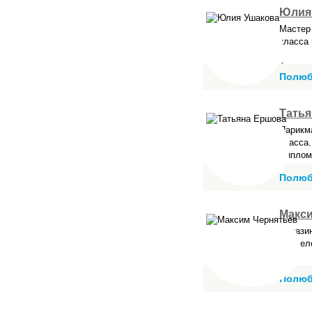
Юлия
Мастер
класса
Абсолют
Полюб
Тать
Парикм
класса.
Диплом
Полюб
Макс
Магази
владел
Полюб