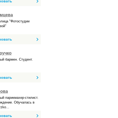
вовать
емцева
лица "Фотостудии
вой"
вовать
ручко
й бармен. Студент.
вовать
нова
й парикмахер-стилист.
ждение. Обучалась в
zko...
вовать