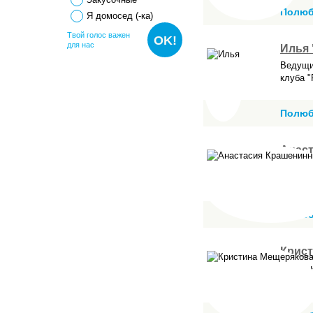
Полюб
Я домосед (-ка)
Твой голос важен
OK!
для нас
Илья 
Ведущи
клуба 
Полюб
Анас
Профес
Хореог
Визажи
Полюб
Крис
Бармен