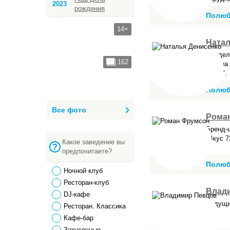
2023
рождения
Полюб
14+
Натал
Владел
162
салона 
Люкс".
Полюб
Все фото
Рома
Бренд-
"Вкус 7
Какое заведение вы
предпочитаете?
Полюб
Ночной клуб
Ресторан-клуб
Влад
DJ-кафе
Ведущи
Ресторан. Классика
Кафе-бар
Закусочные