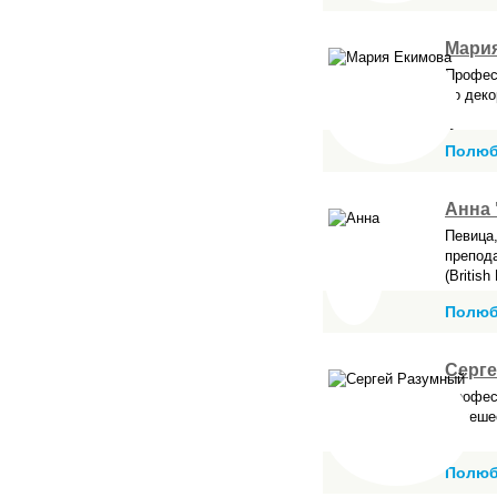
Мари
Профес
по деко
Обучала
Полюб
Анна 
Певица,
препод
(British
Полюб
Серг
Профес
Путеше
Полюб