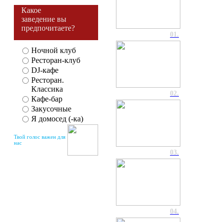
Какое
заведение вы
предпочитаете?
01.
Ночной клуб
Ресторан-клуб
DJ-кафе
Ресторан.
Классика
02.
Кафе-бар
Закусочные
Я домосед (-ка)
Твой голос важен для
нас
03.
04.