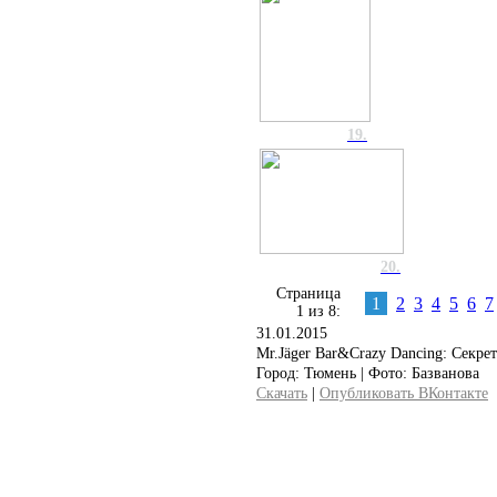
19.
20.
Страница
1
2
3
4
5
6
7
1 из 8:
31.01.2015
Mr.Jäger Bar&Crazy Dancing: Секр
Город: Тюмень | Фото: Базванова
Скачать
|
Опубликовать ВКонтакте