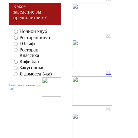
Какое
заведение вы
предпочитаете?
Ночной клуб
02.
Ресторан-клуб
DJ-кафе
Ресторан.
Классика
Кафе-бар
Закусочные
03.
Я домосед (-ка)
Твой голос важен для
нас
04.