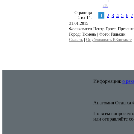
20.
Страница
1
2
3
4
5
6
7
1 из 14:
31.01.2015
Фольксваген Центр Гросс: Презента
Город: Тюмень | Фото: Рядькин
Скачать
|
Опубликовать ВКонтакте
Информация:
о рек
Анатомия Отдыха ©
По всем вопросам о
или отправляйте с