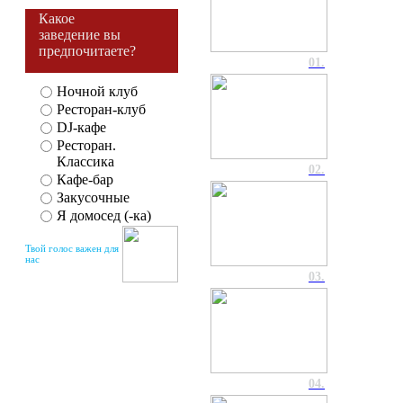
Какое
заведение вы
предпочитаете?
01.
Ночной клуб
Ресторан-клуб
DJ-кафе
Ресторан.
Классика
02.
Кафе-бар
Закусочные
Я домосед (-ка)
Твой голос важен для
нас
03.
04.