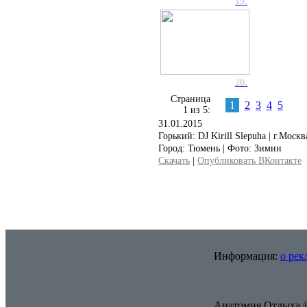
19.
20.
Страница
1
2
3
4
5
1 из 5:
31.01.2015
Горький: DJ Kirill Slepuha | г.Москв
Город: Тюмень | Фото: Зимин
Скачать
|
Опубликовать ВКонтакте
Информация:
о рек
Анатомия Отдыха ©