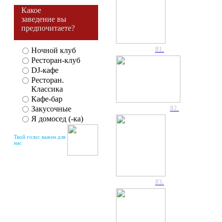
Какое
заведение вы
предпочитаете?
81.
Ночной клуб
Ресторан-клуб
DJ-кафе
Ресторан.
Классика
Кафе-бар
Закусочные
82.
Я домосед (-ка)
Твой голос важен для
нас
83.