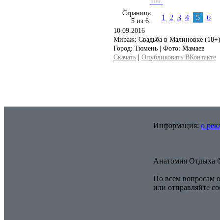
100.
Страница
1
2
3
4
5
6
5 из 6:
10.09.2016
Мираж: Свадьба в Малиновке (18+
Город: Тюмень | Фото: Мамаев
Скачать
|
Опубликовать ВКонтакте
Информация:
о рек
Анатомия Отдыха ©
По всем вопросам о
или отправляйте с