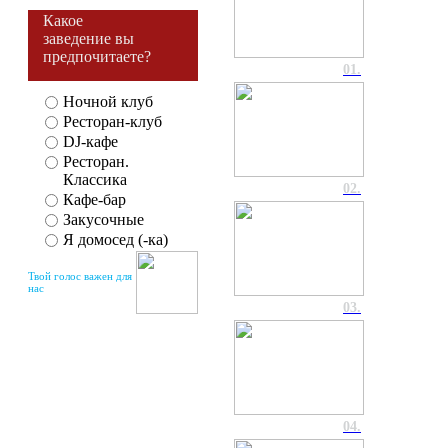
Какое
заведение вы
предпочитаете?
01.
Ночной клуб
Ресторан-клуб
DJ-кафе
Ресторан.
Классика
02.
Кафе-бар
Закусочные
Я домосед (-ка)
Твой голос важен для
нас
03.
04.