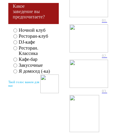
Какое
заведение вы
предпочитаете?
01.
Ночной клуб
Ресторан-клуб
DJ-кафе
Ресторан.
Классика
02.
Кафе-бар
Закусочные
Я домосед (-ка)
Твой голос важен для
нас
03.