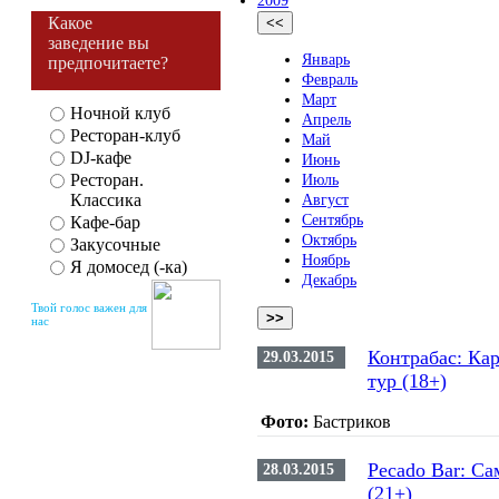
2009
Какое
<<
заведение вы
Январь
предпочитаете?
Февраль
Март
Ночной клуб
Апрель
Ресторан-клуб
Май
DJ-кафе
Июнь
Ресторан.
Июль
Классика
Август
Сентябрь
Кафе-бар
Октябрь
Закусочные
Ноябрь
Я домосед (-ка)
Декабрь
Твой голос важен для
>>
нас
Контрабас: Ка
29.03.2015
тур (18+)
Фото:
Бастриков
Pecado Bar: С
28.03.2015
(21+)