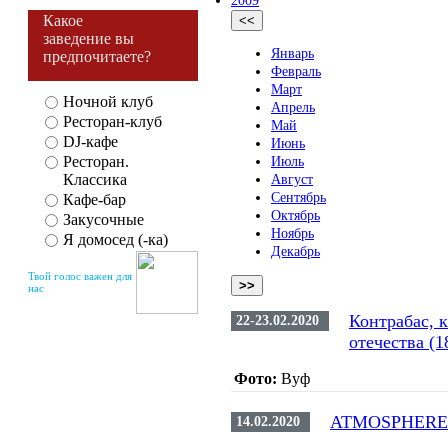
2009
Какое
<<
заведение вы
Январь
предпочитаете?
Февраль
Март
Ночной клуб
Апрель
Ресторан-клуб
Май
DJ-кафе
Июнь
Ресторан.
Июль
Классика
Август
Сентябрь
Кафе-бар
Октябрь
Закусочные
Ноябрь
Я домосед (-ка)
Декабрь
Твой голос важен для
>>
нас
Контрабас, к
22-23.02.2020
отечества (1
Фото:
Вуф
ATMOSPHERE: 
14.02.2020